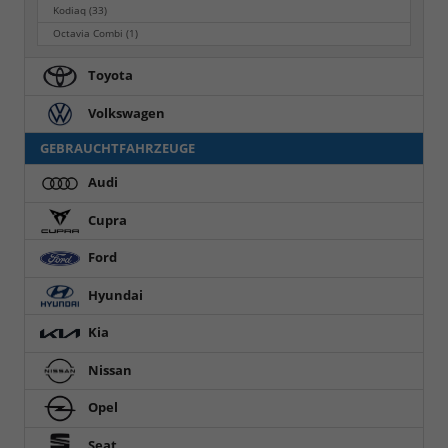
Kodiaq
(33)
Octavia Combi
(1)
Toyota
Volkswagen
GEBRAUCHTFAHRZEUGE
Audi
Cupra
Ford
Hyundai
Kia
Nissan
Opel
Seat