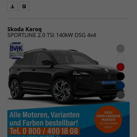
Fahrzeugangebot
Parken
als
und
PDF
vergleichen
speichern/drucken
Skoda Karoq
SPORTLINE 2.0 TSI 140kW DSG 4x4