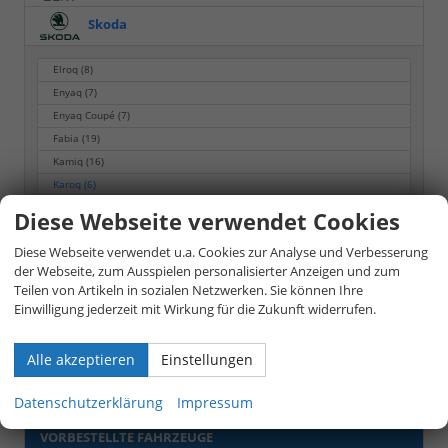
Skoda
Elroq
(8)
Enyaq
(7)
Enyaq Coupé
(7)
Fabia
(19)
Kamiq
(16)
Karoq
(6)
Kodiaq
(19)
Diese Webseite verwendet Cookies
Octavia
(9)
Diese Webseite verwendet u.a. Cookies zur Analyse und Verbesserung
Octavia Combi
(20)
der Webseite, zum Ausspielen personalisierter Anzeigen und zum
Scala
(19)
Teilen von Artikeln in sozialen Netzwerken. Sie können Ihre
Superb
(2)
Einwilligung jederzeit mit Wirkung für die Zukunft widerrufen.
Superb Combi
(14)
Alle akzeptieren
Einstellungen
Toyota
Datenschutzerklärung
Impressum
Volkswagen
VORBESTELLTE FAHRZEUGE