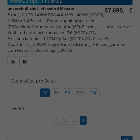
unverbindliche Lieferzeit:
4 Monate
37.690,– €
5-türig, 2.0 TSI 140kW DSG 4x4 1608, 140 kW (190 PS),
1.984 cm³, 4 Zylinder, Doppelkupplungsgetriebe
(DSG), Allrad, Verbrennungsmotor (ICE), Benzin,
inkl. 19% MwSt.
Kraftstoffverbrauch kombiniert 7,6 (WLTP), CO₂-
Emission kombiniert 174.00 g/km (WLTP), CO₂-Klasse F,
Qualitätssiegel: BVFK-Siegel, Garantieleistung: Fahrzeuggarantie
vom Hersteller, Fahrzeugnr.: 29666
Fahrzeugangebot
Parken
als
und
PDF
vergleichen
Datensätze pro Seite:
speichern/drucken
10
20
50
100
250
Seiten:
1
2
3
4
Fahrzeugnr.