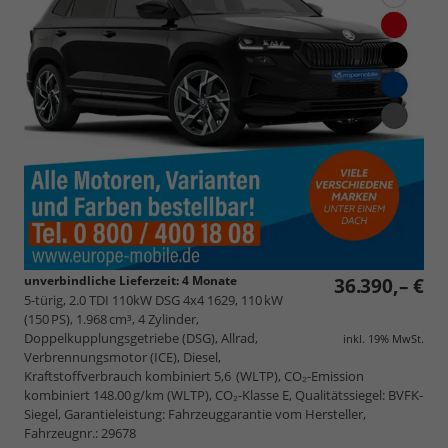
unverbindliche Lieferzeit:
4 Monate
36.390,– €
5-türig, 2.0 TDI 110kW DSG 4x4 1629, 110 kW
(150 PS), 1.968 cm³, 4 Zylinder,
Doppelkupplungsgetriebe (DSG), Allrad,
inkl. 19% MwSt.
Verbrennungsmotor (ICE), Diesel,
Kraftstoffverbrauch kombiniert 5,6 (WLTP), CO₂-Emission
kombiniert 148.00 g/km (WLTP), CO₂-Klasse E, Qualitätssiegel: BVFK-
Siegel, Garantieleistung: Fahrzeuggarantie vom Hersteller,
Fahrzeugnr.: 29678