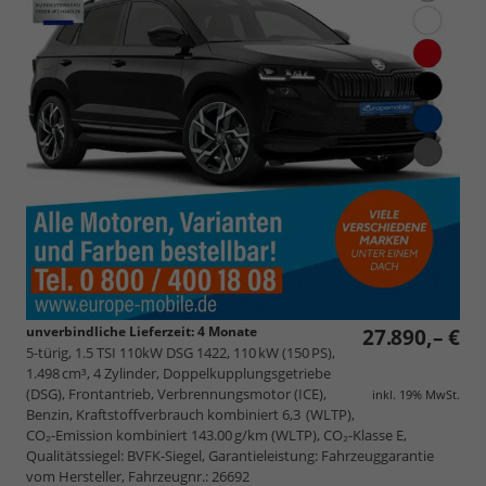
unverbindliche Lieferzeit:
4 Monate
27.890,– €
5-türig, 1.5 TSI 110kW DSG 1422, 110 kW (150 PS),
1.498 cm³, 4 Zylinder, Doppelkupplungsgetriebe
(DSG), Frontantrieb, Verbrennungsmotor (ICE),
inkl. 19% MwSt.
Benzin, Kraftstoffverbrauch kombiniert 6,3 (WLTP),
CO₂-Emission kombiniert 143.00 g/km (WLTP), CO₂-Klasse E,
Qualitätssiegel: BVFK-Siegel, Garantieleistung: Fahrzeuggarantie
vom Hersteller, Fahrzeugnr.: 26692