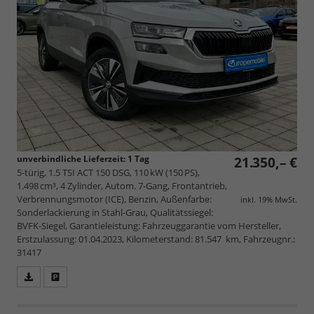
unverbindliche Lieferzeit:
1 Tag
21.350,– €
5-türig, 1.5 TSI ACT 150 DSG, 110 kW (150 PS),
1.498 cm³, 4 Zylinder, Autom. 7-Gang, Frontantrieb,
Verbrennungsmotor (ICE), Benzin, Außenfarbe:
inkl. 19% MwSt.
Sonderlackierung in Stahl-Grau, Qualitätssiegel:
BVFK-Siegel, Garantieleistung: Fahrzeuggarantie vom Hersteller,
Erstzulassung: 01.04.2023, Kilometerstand: 81.547 km, Fahrzeugnr.:
31417
Fahrzeugangebot
Parken
als
und