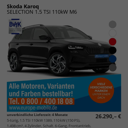
PDF
vergleichen
speichern/drucken
Skoda Karoq
SELECTION 1.5 TSI 110kW M6
unverbindliche Lieferzeit:
4 Monate
26.290,– €
5-türig, 1.5 TSI 110kW 1389, 110 kW (150 PS),
1.498 cm³, 4 Zylinder, Schalt. 6-Gang, Frontantrieb,