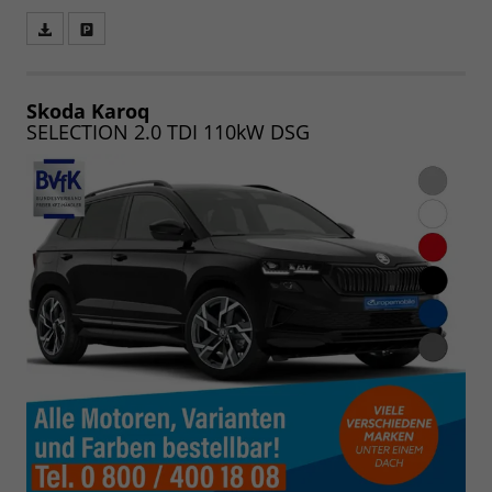
Fahrzeugangebot
Parken
als
und
PDF
vergleichen
speichern/drucken
Skoda Karoq
SELECTION 2.0 TDI 110kW DSG