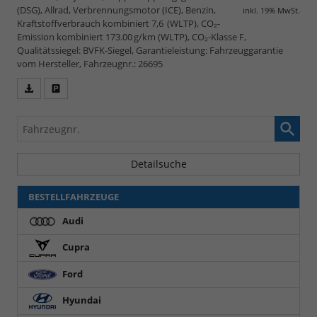
(DSG), Allrad, Verbrennungsmotor (ICE), Benzin,
inkl. 19% MwSt.
Kraftstoffverbrauch kombiniert 7,6 (WLTP), CO₂-
Emission kombiniert 173.00 g/km (WLTP), CO₂-Klasse F,
Qualitätssiegel: BVFK-Siegel, Garantieleistung: Fahrzeuggarantie
vom Hersteller, Fahrzeugnr.: 26695
Fahrzeugangebot
Parken
als
und
Fahrzeugnr.
PDF
vergleichen
speichern/drucken
Detailsuche
BESTELLFAHRZEUGE
Audi
Cupra
Ford
Hyundai