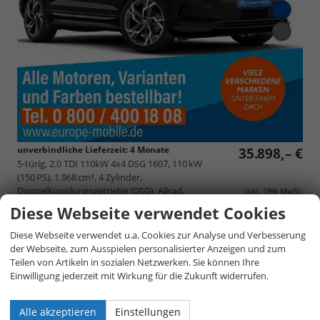
unverbindliche Lieferzeit:
4 Monate
35.898,– €
5-türig, 2.0 TDI 110kW 4x4 DSG 1607, 110 kW
(150 PS), 1.968 cm³, 4 Zylinder,
Doppelkupplungsgetriebe (DSG), Allrad,
inkl. 19% MwSt.
Verbrennungsmotor (ICE), Diesel,
Diese Webseite verwendet Cookies
Kraftstoffverbrauch kombiniert 5,8 (WLTP), CO₂-Emission
kombiniert 151.00 g/km (WLTP), CO₂-Klasse E, Qualitätssiegel: BVFK-
Diese Webseite verwendet u.a. Cookies zur Analyse und Verbesserung
Siegel, Garantieleistung: Fahrzeuggarantie vom Hersteller,
der Webseite, zum Ausspielen personalisierter Anzeigen und zum
Fahrzeugnr.: 26697
Teilen von Artikeln in sozialen Netzwerken. Sie können Ihre
Einwilligung jederzeit mit Wirkung für die Zukunft widerrufen.
Fahrzeugangebot
Parken
als
und
Alle akzeptieren
Einstellungen