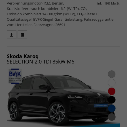
Verbrennungsmotor (ICE), Benzin,
inkl. 19% MwSt.
Kraftstoffverbrauch kombiniert 6,2 (WLTP), CO₂-
Emission kombiniert 142.00 g/km (WLTP), CO₂-Klasse E,
Qualitätssiegel: BVFK-Siegel, Garantieleistung: Fahrzeuggarantie
vom Hersteller, Fahrzeugnr.: 26691
Fahrzeugangebot
Parken
als
und
PDF
vergleichen
speichern/drucken
Skoda Karoq
SELECTION 2.0 TDI 85kW M6