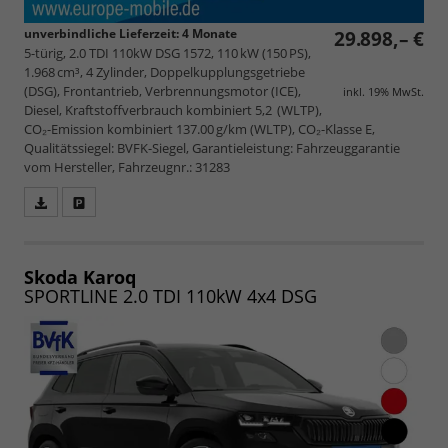
unverbindliche Lieferzeit:
4 Monate
29.898,– €
5-türig, 2.0 TDI 110kW DSG 1572, 110 kW (150 PS),
1.968 cm³, 4 Zylinder, Doppelkupplungsgetriebe
(DSG), Frontantrieb, Verbrennungsmotor (ICE),
inkl. 19% MwSt.
Diesel, Kraftstoffverbrauch kombiniert 5,2 (WLTP),
CO₂-Emission kombiniert 137.00 g/km (WLTP), CO₂-Klasse E,
Qualitätssiegel: BVFK-Siegel, Garantieleistung: Fahrzeuggarantie
vom Hersteller, Fahrzeugnr.: 31283
Fahrzeugangebot
Parken
als
und
PDF
vergleichen
speichern/drucken
Skoda Karoq
SPORTLINE 2.0 TDI 110kW 4x4 DSG