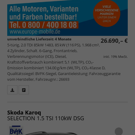
unverbindliche Lieferzeit:
4 Monate
26.690,– €
5-türig, 2.0 TDI 85kW 1483, 85 kW (116 PS), 1.968 cm³,
4 Zylinder, Schalt. 6-Gang, Frontantrieb,
Verbrennungsmotor (ICE), Diesel,
inkl. 19% MwSt.
Kraftstoffverbrauch kombiniert 5,1 (WLTP), CO₂-
Emission kombiniert 134.00 g/km (WLTP), CO₂-Klasse D,
Qualitätssiegel: BVFK-Siegel, Garantieleistung: Fahrzeuggarantie
vom Hersteller, Fahrzeugnr.: 26693
Fahrzeugangebot
Parken
als
und
PDF
vergleichen
speichern/drucken
Skoda Karoq
SELECTION 1.5 TSI 110kW DSG