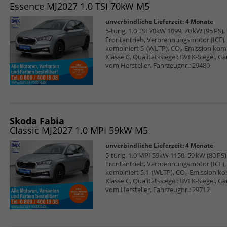
Essence MJ2027 1.0 TSI 70kW M5
unverbindliche Lieferzeit:
4 Monate
5-türig, 1.0 TSI 70kW 1099, 70 kW (95 PS),
Frontantrieb, Verbrennungsmotor (ICE), 
kombiniert 5 (WLTP), CO₂-Emission komb
Klasse C, Qualitätssiegel: BVFK-Siegel, G
vom Hersteller, Fahrzeugnr.: 29480
Skoda Fabia
Classic MJ2027 1.0 MPI 59kW M5
unverbindliche Lieferzeit:
4 Monate
5-türig, 1.0 MPI 59kW 1150, 59 kW (80 PS),
Frontantrieb, Verbrennungsmotor (ICE), 
kombiniert 5,1 (WLTP), CO₂-Emission ko
Klasse C, Qualitätssiegel: BVFK-Siegel, G
vom Hersteller, Fahrzeugnr.: 29712