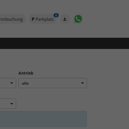
0
minbuchung
Parkplatz
Antrieb