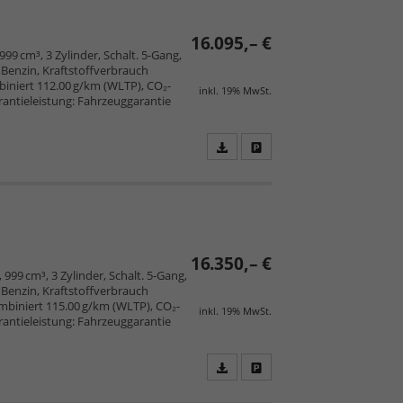
16.095,– €
 999 cm³, 3 Zylinder, Schalt. 5-Gang,
Benzin, Kraftstoffverbrauch
iniert 112.00 g/km (WLTP), CO₂-
inkl. 19% MwSt.
arantieleistung: Fahrzeuggarantie
Fahrzeugangebot
Parken
als
und
PDF
vergleichen
speichern/drucken
16.350,– €
 999 cm³, 3 Zylinder, Schalt. 5-Gang,
Benzin, Kraftstoffverbrauch
mbiniert 115.00 g/km (WLTP), CO₂-
inkl. 19% MwSt.
arantieleistung: Fahrzeuggarantie
Fahrzeugangebot
Parken
als
und