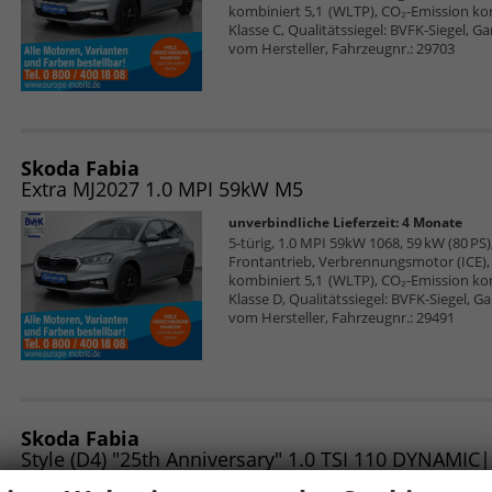
kombiniert 5,1 (WLTP), CO₂-Emission ko
Klasse C, Qualitätssiegel: BVFK-Siegel, G
vom Hersteller, Fahrzeugnr.: 29703
Skoda Fabia
Extra MJ2027 1.0 MPI 59kW M5
unverbindliche Lieferzeit:
4 Monate
5-türig, 1.0 MPI 59kW 1068, 59 kW (80 PS),
Frontantrieb, Verbrennungsmotor (ICE), 
kombiniert 5,1 (WLTP), CO₂-Emission ko
Klasse D, Qualitätssiegel: BVFK-Siegel, G
vom Hersteller, Fahrzeugnr.: 29491
Skoda Fabia