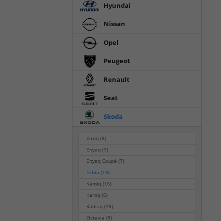
Hyundai
Nissan
Opel
Peugeot
Renault
Seat
Skoda
Elroq
(8)
Enyaq
(7)
Enyaq Coupé
(7)
Fabia
(19)
Kamiq
(16)
Karoq
(6)
Kodiaq
(19)
Octavia
(9)