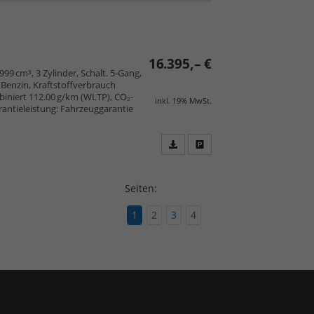
PDF
vergleichen
speichern/drucken
16.395,– €
 999 cm³, 3 Zylinder, Schalt. 5-Gang,
Benzin, Kraftstoffverbrauch
iniert 112.00 g/km (WLTP), CO₂-
inkl. 19% MwSt.
arantieleistung: Fahrzeuggarantie
Fahrzeugangebot
Parken
als
und
PDF
vergleichen
Seiten:
speichern/drucken
1
2
3
4