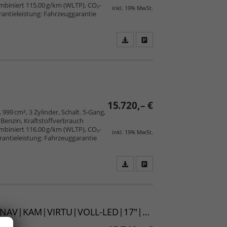
mbiniert 115.00 g/km (WLTP), CO₂-
inkl. 19% MwSt.
arantieleistung: Fahrzeuggarantie
Fahrzeugangebot
Parken
als
und
PDF
vergleichen
speichern/drucken
15.720,– €
 999 cm³, 3 Zylinder, Schalt. 5-Gang,
Benzin, Kraftstoffverbrauch
mbiniert 116.00 g/km (WLTP), CO₂-
inkl. 19% MwSt.
arantieleistung: Fahrzeuggarantie
Fahrzeugangebot
Parken
als
und
PDF
vergleichen
speichern/drucken
Style (D4) "25th Anniversary" 1.0 TSI 110 DYNAMIC|NAV|KAM|VIRTU|VOLL-LED|17"|5J-GAR|UVM. (Vorlauf 02.08.2026)