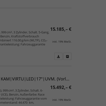
15.185,– €
 999 cm³, 3 Zylinder, Schalt. 5-Gang,
Benzin, Kraftstoffverbrauch
mbiniert 116.00 g/km (WLTP), CO₂-
inkl. 19% MwSt.
arantieleistung: Fahrzeuggarantie
Fahrzeugangebot
Parken
als
und
PDF
vergleichen
speichern/drucken
Style (D4) "25th Anniversary" 1.0 TSI 110 KONNEKT|KAM|VIRTU|LED|17"|UVM. (Vorlauf 07.06.2026)
15.492,– €
, 999 cm³, 3 Zylinder, Schalt. 6-
(ICE), Benzin, Außenfarbe: Race
ntieleistung: Fahrzeuggarantie vom
inkl. 19% MwSt.
ilometerstand: 44.470 km,