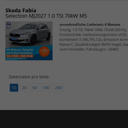
Skoda Fabia
Selection MJ2027 1.0 TSI 70kW M5
unverbindliche Lieferzeit:
4 Monate
5-türig, 1.0 TSI 70kW 1099, 70 kW (95 PS),
Frontantrieb, Verbrennungsmotor (ICE), 
kombiniert 5 (WLTP), CO₂-Emission komb
Klasse C, Qualitätssiegel: BVFK-Siegel, G
vom Hersteller, Fahrzeugnr.: 29483
Datensätze pro Seite:
10
20
50
100
250