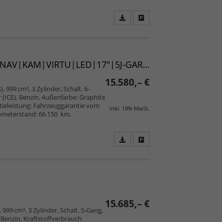
Fahrzeugangebot
Parken
als
und
PDF
vergleichen
speichern/drucken
Style (D4) "25th Anniversary" 1.0 TSI 110 DYNAMIC|NAV|KAM|VIRTU|LED|17"|5J-GAR|UVM.
15.580,– €
, 999 cm³, 3 Zylinder, Schalt. 6-
(ICE), Benzin, Außenfarbe: Graphite
ntieleistung: Fahrzeuggarantie vom
inkl. 19% MwSt.
ilometerstand: 66.150 km,
Fahrzeugangebot
Parken
als
und
PDF
vergleichen
speichern/drucken
15.685,– €
 999 cm³, 3 Zylinder, Schalt. 5-Gang,
Benzin, Kraftstoffverbrauch