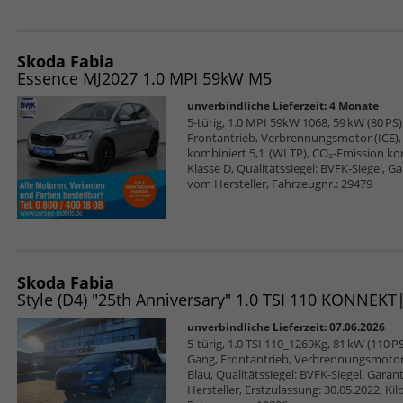
Skoda Fabia
Essence MJ2027 1.0 MPI 59kW M5
unverbindliche Lieferzeit:
4 Monate
5-türig, 1.0 MPI 59kW 1068, 59 kW (80 PS),
Frontantrieb, Verbrennungsmotor (ICE), 
kombiniert 5,1 (WLTP), CO₂-Emission ko
Klasse D, Qualitätssiegel: BVFK-Siegel, G
vom Hersteller, Fahrzeugnr.: 29479
Skoda Fabia
unverbindliche Lieferzeit:
07.06.2026
5-türig, 1.0 TSI 110_1269Kg, 81 kW (110 PS)
Gang, Frontantrieb, Verbrennungsmotor 
Blau, Qualitätssiegel: BVFK-Siegel, Gara
Hersteller, Erstzulassung: 30.05.2022, K