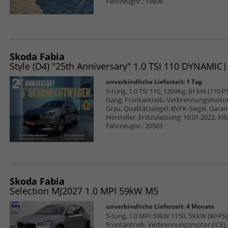
Fahrzeugnr.: 19806
Skoda Fabia
unverbindliche Lieferzeit:
1 Tag
5-türig, 1.0 TSI 110_1269Kg, 81 kW (110 PS)
Gang, Frontantrieb, Verbrennungsmotor 
Grau, Qualitätssiegel: BVFK-Siegel, Gara
Hersteller, Erstzulassung: 10.01.2022, K
Fahrzeugnr.: 20583
Skoda Fabia
Selection MJ2027 1.0 MPI 59kW M5
unverbindliche Lieferzeit:
4 Monate
5-türig, 1.0 MPI 59kW 1150, 59 kW (80 PS),
Frontantrieb, Verbrennungsmotor (ICE), 