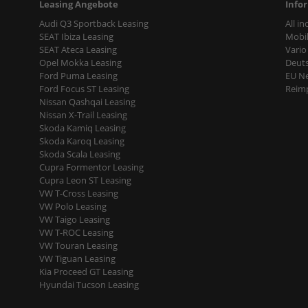
Leasing Angebote
Info
Audi Q3 Sportback Leasing
All i
SEAT Ibiza Leasing
Mobil
SEAT Ateca Leasing
Vario
Opel Mokka Leasing
Deut
Ford Puma Leasing
EU N
Ford Focus ST Leasing
Reimp
Nissan Qashqai Leasing
Nissan X-Trail Leasing
Skoda Kamiq Leasing
Skoda Karoq Leasing
Skoda Scala Leasing
Cupra Formentor Leasing
Cupra Leon ST Leasing
VW T-Cross Leasing
VW Polo Leasing
VW Taigo Leasing
VW T-ROC Leasing
VW Touran Leasing
VW Tiguan Leasing
Kia Proceed GT Leasing
Hyundai Tucson Leasing