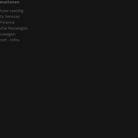
rmationen
nclusiv Leasing
ty Services
 Finance
sche Neuwagen
euwagen
ort - Infos