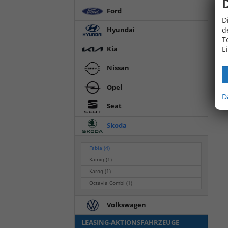
Ford
D
d
Hyundai
T
E
Kia
Nissan
Opel
D
Seat
Skoda
Fabia
(4)
Kamiq
(1)
Karoq
(1)
Octavia Combi
(1)
Volkswagen
LEASING-AKTIONSFAHRZEUGE