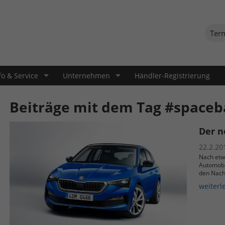
Ter
fo & Service
Unternehmen
Händler-Registrierung
Beiträge mit dem Tag #spaceb
Der n
22.2.20
Nach etw
Automobi
den Nach
weiterl