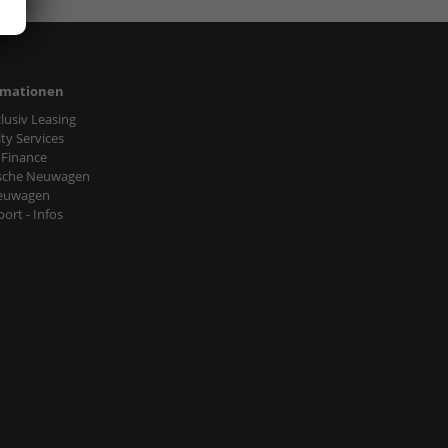
rmationen
nclusiv Leasing
ty Services
 Finance
sche Neuwagen
euwagen
ort - Infos