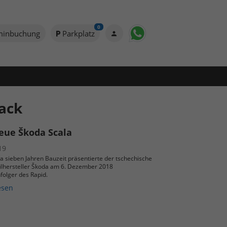
0
minbuchung
Parkplatz
ack
eue Škoda Scala
19
a sieben Jahren Bauzeit präsentierte der tschechische
lhersteller Škoda am 6. Dezember 2018
folger des Rapid.
esen