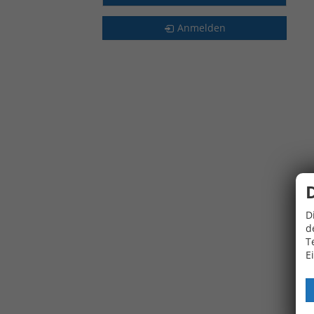
Anmelden
D
d
T
E