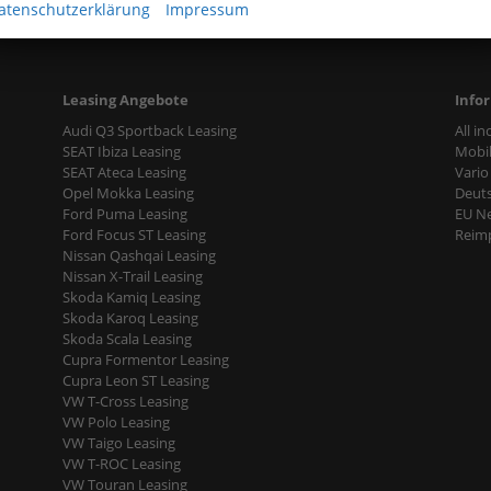
atenschutzerklärung
Impressum
Leasing Angebote
Info
Audi Q3 Sportback Leasing
All i
SEAT Ibiza Leasing
Mobil
SEAT Ateca Leasing
Vario
Opel Mokka Leasing
Deut
Ford Puma Leasing
EU N
Ford Focus ST Leasing
Reimp
Nissan Qashqai Leasing
Nissan X-Trail Leasing
Skoda Kamiq Leasing
Skoda Karoq Leasing
Skoda Scala Leasing
Cupra Formentor Leasing
Cupra Leon ST Leasing
VW T-Cross Leasing
VW Polo Leasing
VW Taigo Leasing
VW T-ROC Leasing
VW Touran Leasing