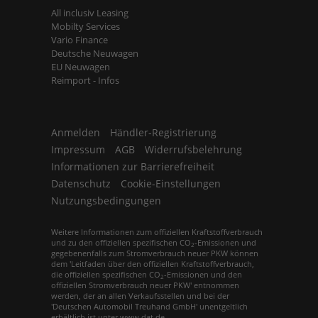
All inclusiv Leasing
Mobilty Services
Vario Finance
Deutsche Neuwagen
EU Neuwagen
Reimport - Infos
Anmelden
Händler-Registrierung
Impressum
AGB
Widerrufsbelehrung
Informationen zur Barrierefreiheit
Datenschutz
Cookie-Einstellungen
Nutzungsbedingungen
Weitere Informationen zum offiziellen Kraftstoffverbrauch
und zu den offiziellen spezifischen CO
-Emissionen und
2
gegebenenfalls zum Stromverbrauch neuer PKW können
dem 'Leitfaden über den offiziellen Kraftstoffverbrauch,
die offiziellen spezifischen CO
-Emissionen und den
2
offiziellen Stromverbrauch neuer PKW' entnommen
werden, der an allen Verkaufsstellen und bei der
'Deutschen Automobil Treuhand GmbH' unentgeltlich
erhältlich ist unter www.dat.de.