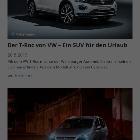
Der T-Roc von VW – Ein SUV für den Urlaub
20.8.2019
Mit dem VW T-Roc möchte der Wolfsburger Automobilhersteller seinen
SUV neu erfinden. Aus dem Modell wird nun ein Cabriolet.
weiterlesen