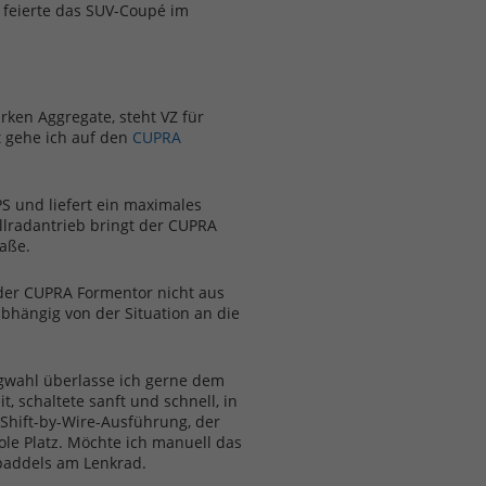
 feierte das SUV-Coupé im
ken Aggregate, steht VZ für
ht gehe ich auf den
CUPRA
S und liefert ein maximales
lradantrieb bringt der CUPRA
raße.
 der CUPRA Formentor nicht aus
abhängig von der Situation an die
gwahl überlasse ich gerne dem
, schaltete sanft und schnell, in
Shift-by-Wire-Ausführung, der
ole Platz. Möchte ich manuell das
paddels am Lenkrad.