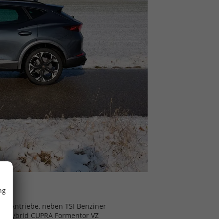
ng
un Antriebe, neben TSI Benziner
-in-Hybrid CUPRA Formentor VZ