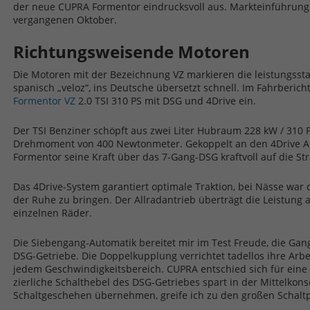
der neue CUPRA Formentor eindrucksvoll aus. Markteinführung
vergangenen Oktober.
Richtungsweisende Motoren
Die Motoren mit der Bezeichnung VZ markieren die leistungsstar
spanisch „veloz“, ins Deutsche übersetzt schnell. Im Fahrberic
Formentor VZ
2.0 TSI 310 PS mit DSG und 4Drive ein.
Der TSI Benziner schöpft aus zwei Liter Hubraum 228 kW / 310 P
Drehmoment von 400 Newtonmeter. Gekoppelt an den 4Drive Al
Formentor seine Kraft über das 7-Gang-DSG kraftvoll auf die St
Das 4Drive-System garantiert optimale Traktion, bei Nässe war
der Ruhe zu bringen. Der Allradantrieb überträgt die Leistung 
einzelnen Räder.
Die Siebengang-Automatik bereitet mir im Test Freude, die Gan
DSG-Getriebe. Die Doppelkupplung verrichtet tadellos ihre Arbeit
jedem Geschwindigkeitsbereich. CUPRA entschied sich für eine 
zierliche Schalthebel des DSG-Getriebes spart in der Mittelkons
Schaltgeschehen übernehmen, greife ich zu den großen Schalt