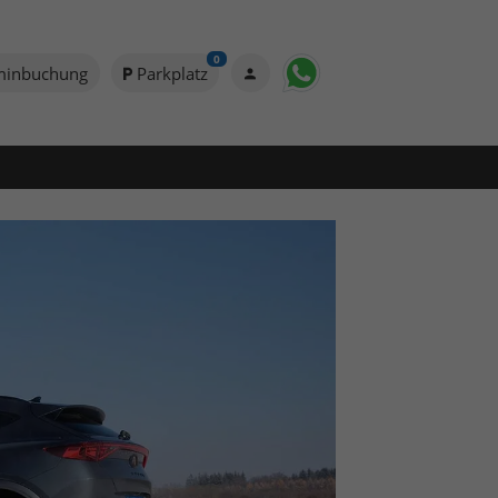
0
minbuchung
Parkplatz