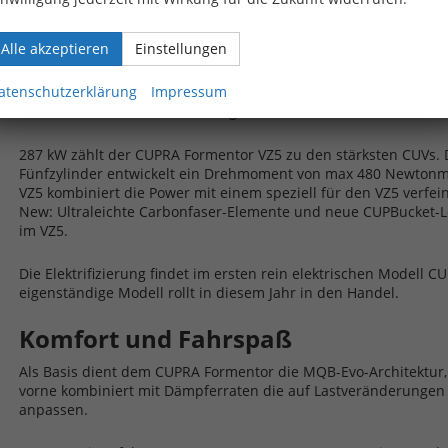
e-HYBRID wurde jüngst eingeführt, der CUPRA Formentor VZ5 mit
anlässlich des dritten Geburtstages im Februar 2021 seine Prem
Alle akzeptieren
Einstellungen
Die Auflage des CUPRA Formentor VZ5 ist auf eine Stückzahl vo
atenschutzerklärung
Impressum
Modell VZ5 sticht mit seinem Fünfzylinder Benziner hervor. Die l
Exklusivität. Das Auto beherbergt einen 2.5 TSI mit 390 PS Leis
287 kW zählt der CUPRA Formentor VZ5 zu den stärksten CUVs.
Fünfzylinder entwickelt ein Drehmoment von max 480 Newton
VZ5 kombiniert die Power mit einem speziell für den VZ5 verfe
New: Ultraleichte Carbonfaser-Elemente und neue CUPBucket-Le
im VZ5.
Die Elektrifizierung findet im ersten rein elektrischen Modell 
eigenständige Modell rollt in diesem Jahr in den Handel.
Komfort und Fahrspaß
Als Basis dient dem CUPRA Formentor die MQB-Evo-Architektur
vorne kombiniert mit Dämpferraten die auf Lastveränderungen 
anpassen.