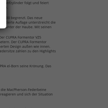
 Fünfzylinder folgt und feiert
iere.
n 7.000 begrenzt. Das neue
imitierte Auflage unterstreicht die
tung unter der Haube. Mit seinen
 Der CUPRA Formentor VZ5
metern. Der CUPRA Formentor
inerten Design außen wie innen.
dersitze zählen zu den Highlights
CUPRA el-Born seine Krönung. Das
, die MacPherson-Federbeine
reagieren und sich der Situation